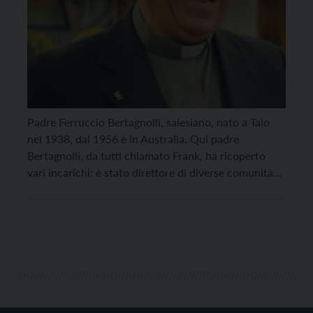
Padre Ferruccio Bertagnolli, salesiano, nato a Taio
nel 1938, dal 1956 è in Australia. Qui padre
Bertagnolli, da tutti chiamato Frank, ha ricoperto
vari incarichi: è stato direttore di diverse comunità
salesiane a Melbourne, Sydney e Hobart ed è un
punto di riferimento per la comunità italo-
australiana. Da Melbourne la sua testimonianza sugli
incendi che […]