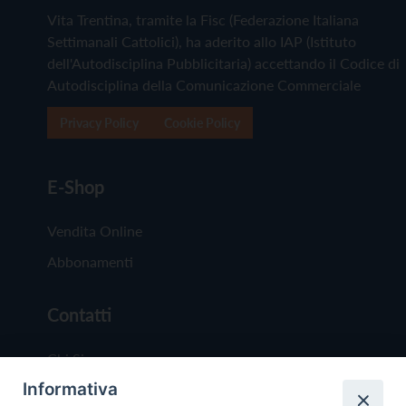
Vita Trentina, tramite la Fisc (Federazione Italiana
Settimanali Cattolici), ha aderito allo IAP (Istituto
dell'Autodisciplina Pubblicitaria) accettando il Codice di
Autodisciplina della Comunicazione Commerciale
Privacy Policy
Cookie Policy
E-Shop
Vendita Online
Abbonamenti
Contatti
Chi Siamo
Informativa
Redazione