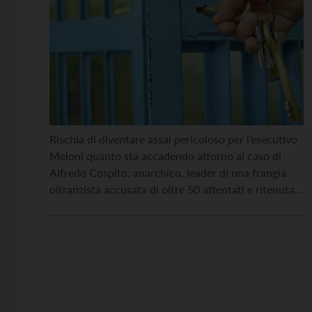
Rischia di diventare assai pericoloso per l’esecutivo
Meloni quanto sta accadendo attorno al caso di
Alfredo Cospito, anarchico, leader di una frangia
oltranzista accusata di oltre 50 attentati e ritenuta
dalla giustizia italiana una associazione per
delinquere con finalità di terrorismo. Sul punto
credo sia opportuno limitarsi a qualche breve
riflessione, non trascurando le lezioni […]