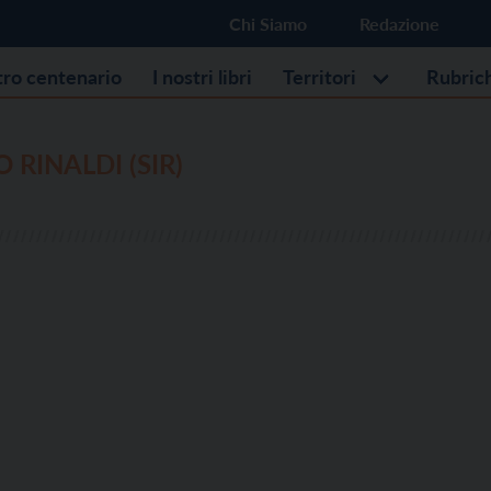
Chi Siamo
Redazione
stro centenario
I nostri libri
Territori
Rubric
 RINALDI (SIR)