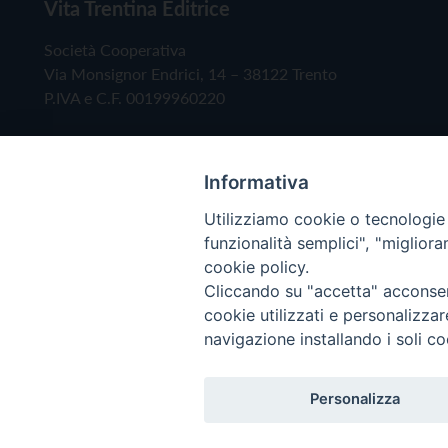
Vita Trentina Editrice
Società Cooperativa
Via Monsignor Endrici, 14 – 38122 Trento
P.IVA e C.F. 00199960220
Informativa
Utilizziamo cookie o tecnologie s
funzionalità semplici", "miglior
cookie policy.
Cliccando su "accetta" acconsent
Copyright © 2019 - Tutti i diritti riservati - Vita
cookie utilizzati e personalizza
navigazione installando i soli co
Privacy Policy
Personalizza