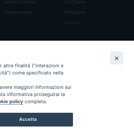
Vendita Online
Chi Siamo
Abbonamenti
Redazione
Scrivici
altre finalità ("interazioni e
cità") come specificato nella
 avere maggiori informazioni sui
sta informativa proseguirai la
kie policy
completa.
Torna all'inizio
Accetta