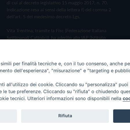
di cui al decreto legislativo 15 maggio 2017, n. 70.
Indicazione resa ai sensi della lettera f) del comma 2
dell'art. 5 del medesimo decreto Lgs.
Vita Trentina, tramite la Fisc (Federazione Italiana
Settimanali Cattolici), ha aderito allo IAP (Istituto
dell'Autodisciplina Pubblicitaria) accettando il Codice di
Autodisciplina della Comunicazione Commerciale
imili per finalità tecniche e, con il tuo consenso, anche per 
Privacy Policy
Cookie Policy
amento dell'esperienza", "misurazione" e "targeting e pubbli
i all'utilizzo dei cookie. Cliccando su "personalizza" puoi
 Trentina Editrice
re le tue preferenze. Cliccando su "rifiuta" o chiudendo que
okie tecnici. Ulteriori informazioni sono disponibili nella
coo
Rifiuta