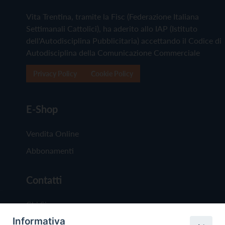
Vita Trentina, tramite la Fisc (Federazione Italiana
Settimanali Cattolici), ha aderito allo IAP (Istituto
dell'Autodisciplina Pubblicitaria) accettando il Codice di
Autodisciplina della Comunicazione Commerciale
Privacy Policy
Cookie Policy
E-Shop
Vendita Online
Abbonamenti
Contatti
Chi Siamo
Informativa
Redazione