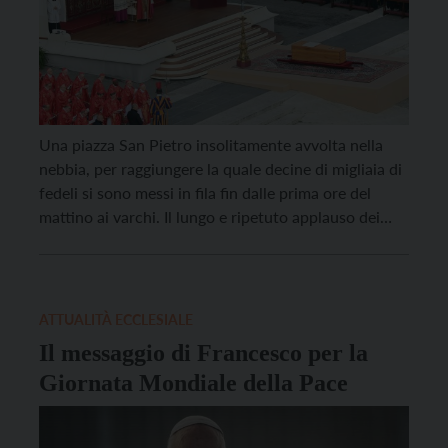
Una piazza San Pietro insolitamente avvolta nella
nebbia, per raggiungere la quale decine di migliaia di
fedeli si sono messi in fila fin dalle prima ore del
mattino ai varchi. Il lungo e ripetuto applauso dei
fedeli presenti in una piazza già piena un’ora prima
dell’inizio dei funerali, mentre le campane della
basilica suonavano a […]
ATTUALITÀ ECCLESIALE
Il messaggio di Francesco per la
Giornata Mondiale della Pace