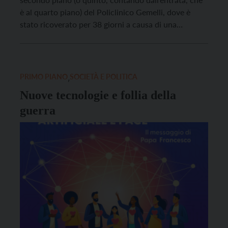
è al quarto piano) del Policlinico Gemelli, dove è
stato ricoverato per 38 giorni a causa di una
polmonite bilaterale. In sedia a rotelle, si è avvicinato
alla finestra aperta, ha salutato la folla con gesti
delle mani e con […]
PRIMO PIANO
,
SOCIETÀ E POLITICA
Nuove tecnologie e follia della
guerra