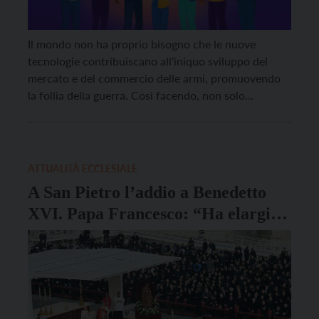
Il mondo non ha proprio bisogno che le nuove
tecnologie contribuiscano all’iniquo sviluppo del
mercato e del commercio delle armi, promuovendo
la follia della guerra. Così facendo, non solo
l’intelligenza, ma il cuore stesso dell’uomo, correrà il
rischio di diventare sempre più artificiale”. Lo scrive
papa Francesco, nel Messaggio per la Giornata
mondiale della pace, […]
ATTUALITÀ ECCLESIALE
A San Pietro l’addio a Benedetto
XVI. Papa Francesco: “Ha elargito
sapienza e delicatezza”