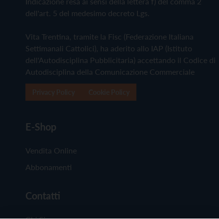
Indicazione resa ai sensi della lettera f) del comma 2
dell'art. 5 del medesimo decreto Lgs.
Vita Trentina, tramite la Fisc (Federazione Italiana
Settimanali Cattolici), ha aderito allo IAP (Istituto
dell'Autodisciplina Pubblicitaria) accettando il Codice di
Autodisciplina della Comunicazione Commerciale
Privacy Policy
Cookie Policy
E-Shop
Vendita Online
Abbonamenti
Contatti