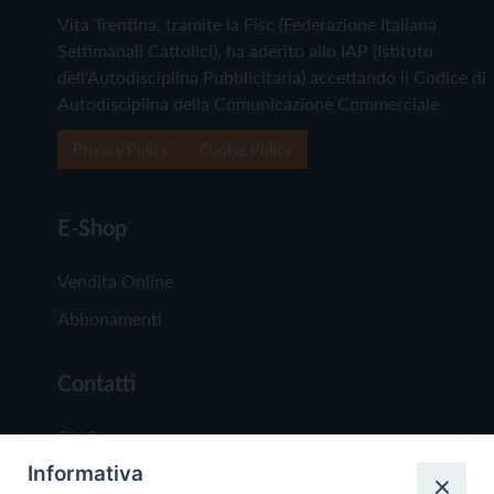
Vita Trentina, tramite la Fisc (Federazione Italiana
Settimanali Cattolici), ha aderito allo IAP (Istituto
dell'Autodisciplina Pubblicitaria) accettando il Codice di
Autodisciplina della Comunicazione Commerciale
Privacy Policy
Cookie Policy
E-Shop
Vendita Online
Abbonamenti
Contatti
Chi Siamo
Informativa
Redazione