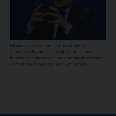
Mi sembra straordinaria la frase di Albert
Schweitzer, il grande scienziato: “L’unica cosa
importante quando ce ne andiamo saranno le tracce
d’amore che avremo lasciato”. E mi sembra
straordinaria la parola di un salmo biblico: “Beato
l’uomo che ha sentieri nel suo cuore”. I “sentieri” di
Carlo Borzaga sono stati molti, percorsi con
costanza, con […]