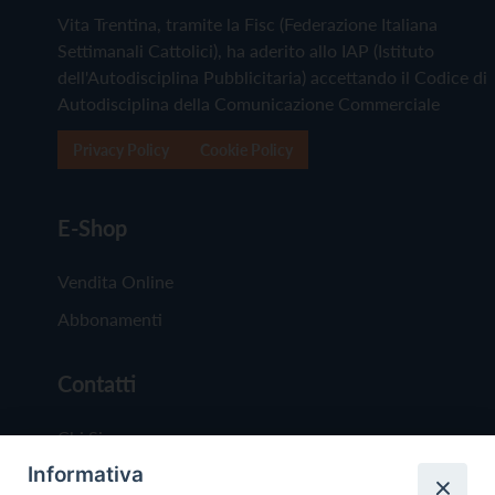
Vita Trentina, tramite la Fisc (Federazione Italiana
Settimanali Cattolici), ha aderito allo IAP (Istituto
dell'Autodisciplina Pubblicitaria) accettando il Codice di
Autodisciplina della Comunicazione Commerciale
Privacy Policy
Cookie Policy
E-Shop
Vendita Online
Abbonamenti
Contatti
Chi Siamo
Informativa
Redazione