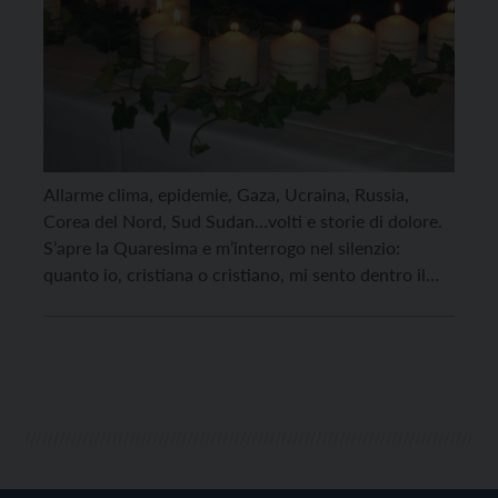
Allarme clima, epidemie, Gaza, Ucraina, Russia,
Corea del Nord, Sud Sudan…volti e storie di dolore.
S’apre la Quaresima e m’interrogo nel silenzio:
quanto io, cristiana o cristiano, mi sento dentro il
mondo, parte di esso e quanto me ne tengo
discosto? Quando aderisco alla verità “che noi stessi
siamo terra”(Fratelli tutti, 2) e ogni sfregio […]