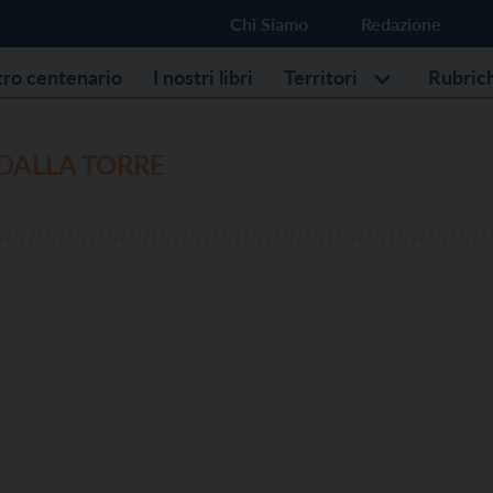
Chi Siamo
Redazione
stro centenario
I nostri libri
Territori
Rubric
DALLA TORRE