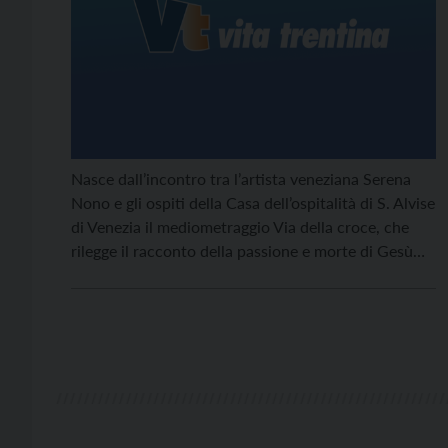
Nasce dall’incontro tra l’artista veneziana Serena
Nono e gli ospiti della Casa dell’ospitalità di S. Alvise
di Venezia il mediometraggio Via della croce, che
rilegge il racconto della passione e morte di Gesù
attraverso i volti e le voci di un gruppo di senzatetto
che vivono nell’ex asilo notturno, ora comunità.
Proveniente da una famiglia […]