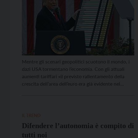
Mentre gli scenari geopolitici scuotono il mondo, i
dazi USA tormentano l’economia. Con gli attuali
aumenti tariffari «il previsto rallentamento della
crescita dell’area dell’euro era già evidente nel
secondo trimestre di quest’anno», dice la presidente
della BCE, Christine Lagarde (Ginevra, 20 agosto).
Aumenti che Andrea De Zordo, presidente della
Camera di Commercio di Trento, reputa […]
IL TREND
Difendere l’autonomia è compito di
tutti noi