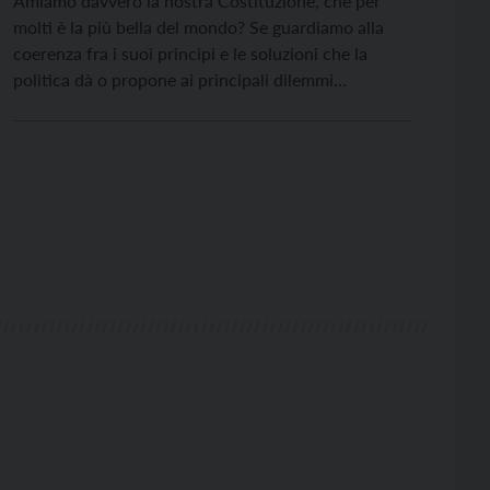
Amiamo davvero la nostra Costituzione, che per
molti è la più bella del mondo? Se guardiamo alla
coerenza fra i suoi principi e le soluzioni che la
politica dà o propone ai principali dilemmi
economici del momento, c’è da restare quanto
meno perplessi. 1) Un primo esempio è il debito
pubblico, con il suo rubinetto […]