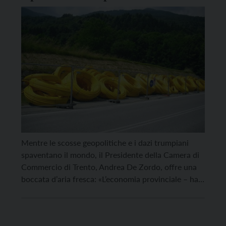
Mentre le scosse geopolitiche e i dazi trumpiani
spaventano il mondo, il Presidente della Camera di
Commercio di Trento, Andrea De Zordo, offre una
boccata d’aria fresca: «L’economia provinciale – ha
dichiarato nella conferenza stampa del 5 marzo –
comincia ad evidenziare segnali più confortanti».
Dall’indagine congiunturale sul 4° trimestre 2024