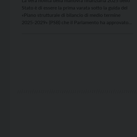
La vera novità della manovra finanziaria 2025 dello
Stato è di essere la prima varata sotto la guida del
«Piano strutturale di bilancio di medio termine
2025-2029» (PSB) che il Parlamento ha approvato il
9 ottobre, con previsioni estese al 2031, per una
durata totale di sette anni. Imposto dalla revisione
del Patto europeo di […]