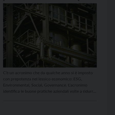
ambientale
C’è un acronimo che da qualche anno si è imposto
con prepotenza nel lessico economico: ESG,
Environmental, Social, Governance. L’acronimo
identifica le buone pratiche aziendali volte a ridurre
l’impatto ambientale, promuovere diritti e benefici
sociali, garantire trasparenza, coscienziosità, etica
dei comportamenti e di governo. Ciò avviene