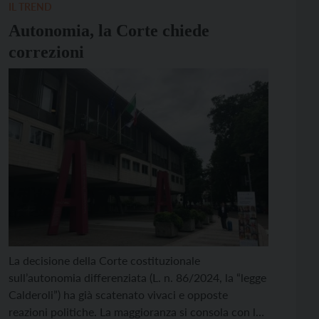
mediante un’ampia serie di misurazioni, che agenzie
IL TREND
indipendenti fanno […]
Autonomia, la Corte chiede
correzioni
La decisione della Corte costituzionale
sull’autonomia differenziata (L. n. 86/2024, la “legge
Calderoli”) ha già scatenato vivaci e opposte
reazioni politiche. La maggioranza si consola con la