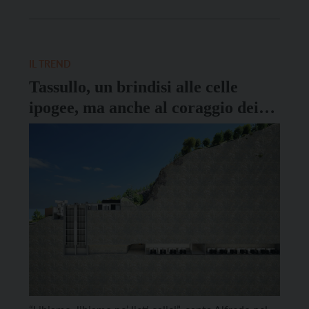
relazione, oggi malata, fra economia e politica. Il
suadente intervento del professore, che ha preso le
mosse dal rapporto Censis su «La società […]
IL TREND
Tassullo, un brindisi alle celle
ipogee, ma anche al coraggio dei
“pionieri”