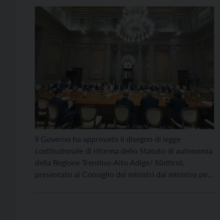
Il Governo ha approvato il disegno di legge
costituzionale di riforma dello Statuto di autonomia
della Regione Trentino-Alto Adige/ Südtirol,
presentato al Consiglio dei ministri dal ministro per
gli Affari regionali e le Autonomie, Roberto
Calderoli, dopo alcuni mesi di trattative con i
presidenti delle Province autonome di Bolzano e