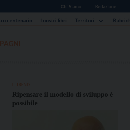
Chi Siamo
Redazione
stro centenario
I nostri libri
Territori
Rubric
SPAGNI
IL TREND
Ripensare il modello di sviluppo è
possibile