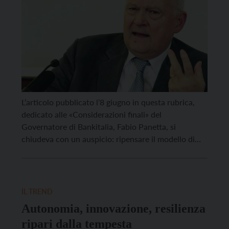
L’articolo pubblicato l’8 giugno in questa rubrica,
dedicato alle «Considerazioni finali» del
Governatore di Bankitalia, Fabio Panetta, si
chiudeva con un auspicio: ripensare il modello di
sviluppo. Un’esigenza condivisa, pur da prospettive
diverse, anche dal prof. Stefano Zamagni,
recentemente intervenuto al Vigilianum per
commentare le sollecitazioni degli ultimi Pontefici
IL TREND
volte a «ridare un’anima all’economia». Secondo […]
Autonomia, innovazione, resilienza
ripari dalla tempesta