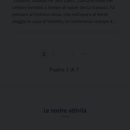
“Libiamo, libiamo ne’ lieti calici”, canta Alfredo nel
celebre brindisi a tempo di valzer de La traviata. Fa
pensare al festoso clima, che nell’opera di Verdi
aleggia in casa di Violetta, la conferenza stampa del
primo ottobre sulle magnifiche sorti dei vuoti di
cava di San Romedio, in Val di Non. Brindisi
meritato e sorti […]
1
2
…
7
Paginazione
degli
Pagina 1 di 7
articoli
Le nostre attività