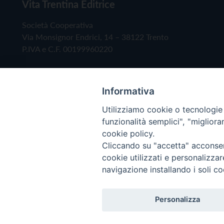
Vita Trentina Editrice
Società Cooperativa
Via Monsignor Endrici, 14 – 38122 Trento
P.IVA e C.F. 00199960220
Informativa
Utilizziamo cookie o tecnologie s
funzionalità semplici", "miglior
cookie policy.
Cliccando su "accetta" acconsent
Copyright © 2019 - Tutti i diritti riservati - Vita
cookie utilizzati e personalizza
navigazione installando i soli co
Privacy Policy
Personalizza