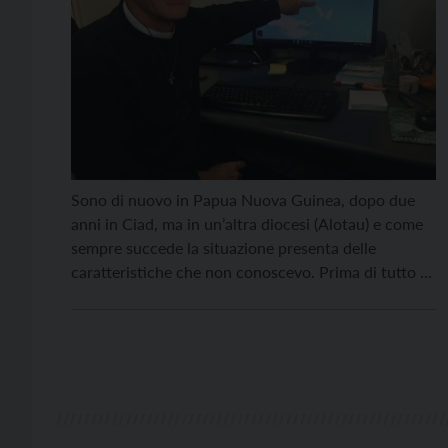
Sono di nuovo in Papua Nuova Guinea, dopo due
anni in Ciad, ma in un’altra diocesi (Alotau) e come
sempre succede la situazione presenta delle
caratteristiche che non conoscevo. Prima di tutto la
parrocchia di Budoya è divisa su diverse isole ed è
più difficile muoversi rispetto a quando ci sono
strade e macchine, che […]