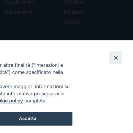
Vendita Online
Chi Siamo
Abbonamenti
Redazione
Scrivici
altre finalità ("interazioni e
cità") come specificato nella
 avere maggiori informazioni sui
sta informativa proseguirai la
kie policy
completa.
Torna all'inizio
Accetta