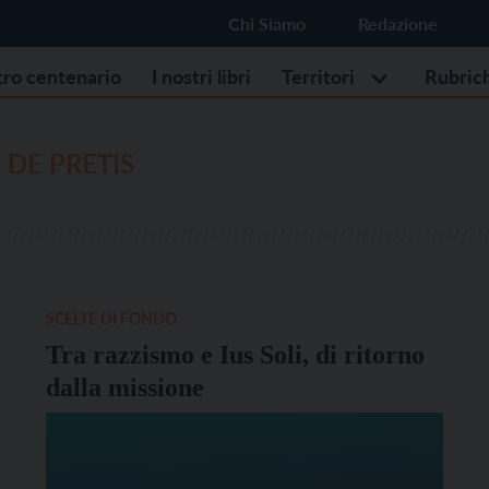
Chi Siamo
Redazione
stro centenario
I nostri libri
Territori
Rubric
DE PRETIS
SCELTE DI FONDO
Tra razzismo e Ius Soli, di ritorno
dalla missione