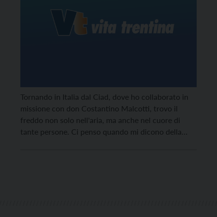
Tornando in Italia dal Ciad, dove ho collaborato in
missione con don Costantino Malcotti, trovo il
freddo non solo nell'aria, ma anche nel cuore di
tante persone. Ci penso quando mi dicono della
recente mozione con cui il nostro Consiglio
regionale vorrebbe stoppare la legge che dà
cittadinanza italiana a bambini che sono nati,
cresciuti […]