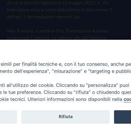
di cui al decreto legislativo 15 maggio 2017, n. 70.
Indicazione resa ai sensi della lettera f) del comma 2
dell'art. 5 del medesimo decreto Lgs.
Vita Trentina, tramite la Fisc (Federazione Italiana
Settimanali Cattolici), ha aderito allo IAP (Istituto
dell'Autodisciplina Pubblicitaria) accettando il Codice di
Autodisciplina della Comunicazione Commerciale
imili per finalità tecniche e, con il tuo consenso, anche per 
Privacy Policy
Cookie Policy
amento dell'esperienza", "misurazione" e "targeting e pubbli
i all'utilizzo dei cookie. Cliccando su "personalizza" puoi
 Trentina Editrice
re le tue preferenze. Cliccando su "rifiuta" o chiudendo que
okie tecnici. Ulteriori informazioni sono disponibili nella
coo
Rifiuta