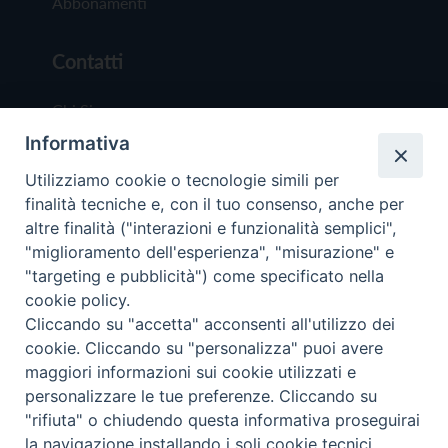
Abbonamenti
Contatti
Chi Siamo
Informativa
Redazione
Scrivici
Utilizziamo cookie o tecnologie simili per
finalità tecniche e, con il tuo consenso, anche per
altre finalità ("interazioni e funzionalità semplici",
"miglioramento dell'esperienza", "misurazione" e
"targeting e pubblicità") come specificato nella
cookie policy.
Copyright © 2019 - Tutti i diritti riservati - Vit
Cliccando su "accetta" acconsenti all'utilizzo dei
Trentina Editrice
cookie. Cliccando su "personalizza" puoi avere
maggiori informazioni sui cookie utilizzati e
Privacy Policy
personalizzare le tue preferenze. Cliccando su
Torna all'inizi
"rifiuta" o chiudendo questa informativa proseguirai
la navigazione installando i soli cookie tecnici.