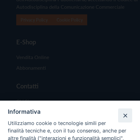
Autodisciplina della Comunicazione Commerciale
Privacy Policy
Cookie Policy
E-Shop
Vendita Online
Abbonamenti
Contatti
Chi Siamo
Informativa
Redazione
Scrivici
Utilizziamo cookie o tecnologie simili per
finalità tecniche e, con il tuo consenso, anche per
altre finalità ("interazioni e funzionalità semplici",