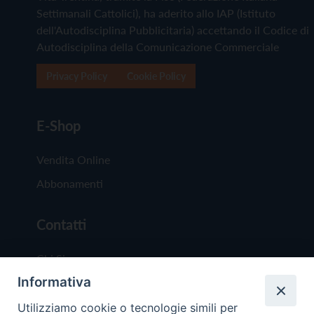
Settimanali Cattolici), ha aderito allo IAP (Istituto
dell'Autodisciplina Pubblicitaria) accettando il Codice di
Autodisciplina della Comunicazione Commerciale
Privacy Policy
Cookie Policy
E-Shop
Vendita Online
Abbonamenti
Contatti
Chi Siamo
Informativa
Redazione
Scrivici
Utilizziamo cookie o tecnologie simili per