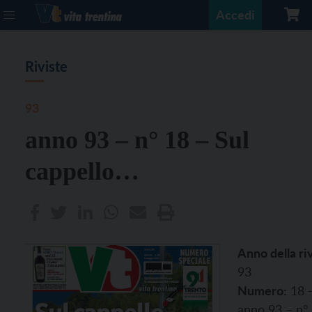
Accedi
Riviste
93
anno 93 – n° 18 – Sul
cappello…
Anno della riv
93
Numero:
18 
anno 93 – n°