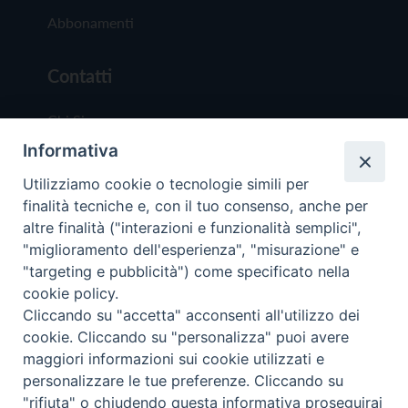
Abbonamenti
Contatti
Chi Siamo
Informativa
Redazione
Scrivici
Utilizziamo cookie o tecnologie simili per
finalità tecniche e, con il tuo consenso, anche per
altre finalità ("interazioni e funzionalità semplici",
"miglioramento dell'esperienza", "misurazione" e
"targeting e pubblicità") come specificato nella
cookie policy.
Copyright © 2019 - Tutti i diritti riservati - Vit
Cliccando su "accetta" acconsenti all'utilizzo dei
Trentina Editrice
cookie. Cliccando su "personalizza" puoi avere
maggiori informazioni sui cookie utilizzati e
Privacy Policy
personalizzare le tue preferenze. Cliccando su
Torna all'inizi
"rifiuta" o chiudendo questa informativa proseguirai