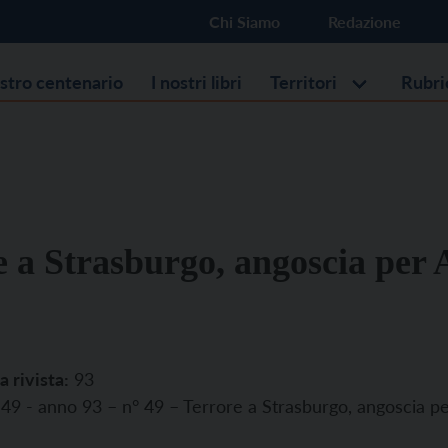
Chi Siamo
Redazione
ostro centenario
I nostri libri
Territori
Rubri
e a Strasburgo, angoscia per 
a rivista:
93
49 - anno 93 – n° 49 – Terrore a Strasburgo, angoscia p