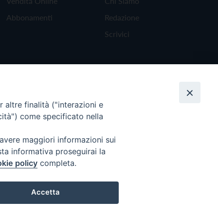
Vendita Online
Chi Siamo
Abbonamenti
Redazione
Scrivici
altre finalità ("interazioni e
cità") come specificato nella
 avere maggiori informazioni sui
sta informativa proseguirai la
kie policy
completa.
Torna all'inizio
Accetta
Preferenze Cookie