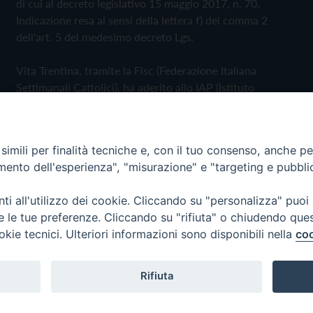
di cui al decreto legislativo 15 maggio 2017, n. 70.
Indicazione resa ai sensi della lettera f) del comma 2
dell'art. 5 del medesimo decreto Lgs.
Vita Trentina, tramite la Fisc (Federazione Italiana
Settimanali Cattolici), ha aderito allo IAP (Istituto
dell'Autodisciplina Pubblicitaria) accettando il Codice di
Autodisciplina della Comunicazione Commerciale
imili per finalità tecniche e, con il tuo consenso, anche per 
Privacy Policy
Cookie Policy
amento dell'esperienza", "misurazione" e "targeting e pubbli
i all'utilizzo dei cookie. Cliccando su "personalizza" puoi
 Trentina Editrice
re le tue preferenze. Cliccando su "rifiuta" o chiudendo que
okie tecnici. Ulteriori informazioni sono disponibili nella
coo
Rifiuta