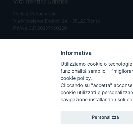
Vita Trentina Editrice
Società Cooperativa
Via Monsignor Endrici, 14 – 38122 Trento
P.IVA e C.F. 00199960220
Informativa
Utilizziamo cookie o tecnologie s
funzionalità semplici", "miglior
cookie policy.
Cliccando su "accetta" acconsent
Copyright © 2019 - Tutti i diritti riservati - Vita
cookie utilizzati e personalizza
navigazione installando i soli co
Privacy Policy
Personalizza