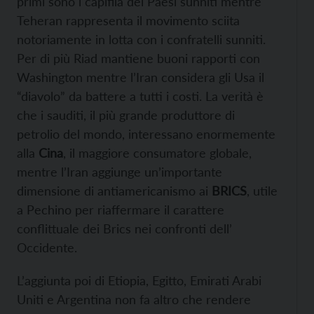
primi sono i capifila dei Paesi sunniti mentre
Teheran rappresenta il movimento sciita
notoriamente in lotta con i confratelli sunniti.
Per di più Riad mantiene buoni rapporti con
Washington mentre l’Iran considera gli Usa il
“diavolo” da battere a tutti i costi. La verità è
che i sauditi, il più grande produttore di
petrolio del mondo, interessano enormemente
alla
Cina
, il maggiore consumatore globale,
mentre l’Iran aggiunge un’importante
dimensione di antiamericanismo ai
BRICS
, utile
a Pechino per riaffermare il carattere
conflittuale dei Brics nei confronti dell’
Occidente.
L’aggiunta poi di Etiopia, Egitto, Emirati Arabi
Uniti e Argentina non fa altro che rendere