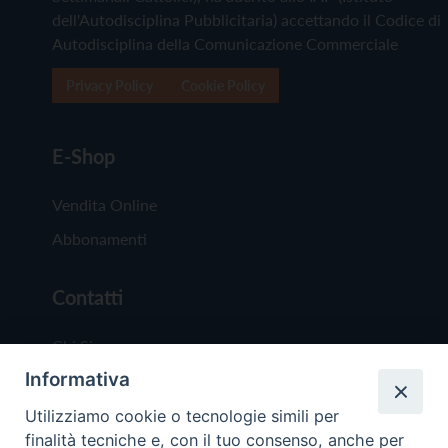
dell'Autodisciplina Pubblicitaria) accettando il Codice di
Autodisciplina della Comunicazione Commerciale
Privacy Policy
Cookie Policy
E-Shop
Vendita Online
Abbonamenti
Contatti
Chi Siamo
Informativa
Redazione
Scrivici
Utilizziamo cookie o tecnologie simili per
finalità tecniche e, con il tuo consenso, anche per