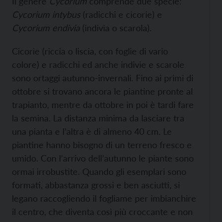
Il genere
Cycorium
comprende due specie:
Cycorium intybus
(radicchi e cicorie) e
Cycorium endivia
(indivia o scarola).
Cicorie (riccia o liscia, con foglie di vario
colore) e radicchi ed anche indivie e scarole
sono ortaggi autunno-invernali. Fino ai primi di
ottobre si trovano ancora le piantine pronte al
trapianto, mentre da ottobre in poi è tardi fare
la semina. La distanza minima da lasciare tra
una pianta e l’altra è di almeno 40 cm. Le
piantine hanno bisogno di un terreno fresco e
umido. Con l’arrivo dell’autunno le piante sono
ormai irrobustite. Quando gli esemplari sono
formati, abbastanza grossi e ben asciutti, si
legano raccogliendo il fogliame per imbianchire
il centro, che diventa così più croccante e non