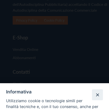
dell'Autodisciplina Pubblicitaria) accettando il Codice di
Autodisciplina della Comunicazione Commerciale
Privacy Policy
Cookie Policy
E-Shop
Vendita Online
Abbonamenti
Contatti
Chi Siamo
Informativa
Redazione
Scrivici
Utilizziamo cookie o tecnologie simili per
finalità tecniche e, con il tuo consenso, anche per