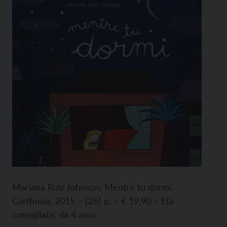
Mariana Ruiz Johnson, Mentre tu dormi,
Carthusia, 2015 – [26] p. – € 19,90 – Età
consigliata: da 4 anni