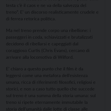
testa c’è il caos e ne va della salvezza del
treno”. E’ un discorso realisticamente crudele e
di ferrea retorica politica.
Ma nel treno prende corpo una ribellione: i
passeggeri in coda, schiavizzati e brutalizzati
decidono di ribellarsi e capeggiati dal
coraggioso Curtis (Chris Evans), cercano di
arrivare alla locomotiva di Wilford.
E’ chiaro a questo punto che il film è da
leggersi come una metafora dell’esistenza
umana, ricca di riferimenti filosofici, religiosi e
storici, e non a caso tutto quello che succede
sul treno è una summa della storia umana: sul
treno si ripete eternamente immutabile la
storia dell’umanità dalle lotte di classe alle