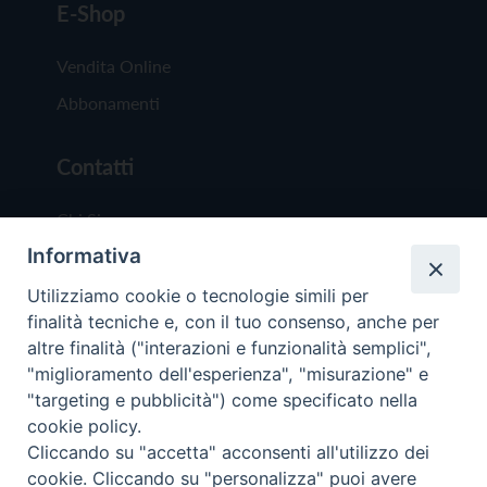
E-Shop
Vendita Online
Abbonamenti
Contatti
Chi Siamo
Informativa
Redazione
Scrivici
Utilizziamo cookie o tecnologie simili per
finalità tecniche e, con il tuo consenso, anche per
altre finalità ("interazioni e funzionalità semplici",
"miglioramento dell'esperienza", "misurazione" e
"targeting e pubblicità") come specificato nella
cookie policy.
Copyright © 2019 - Tutti i diritti riservati - Vit
Cliccando su "accetta" acconsenti all'utilizzo dei
Trentina Editrice
cookie. Cliccando su "personalizza" puoi avere