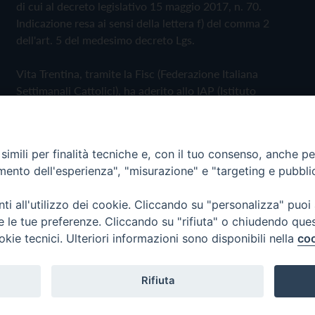
di cui al decreto legislativo 15 maggio 2017, n. 70.
Indicazione resa ai sensi della lettera f) del comma 2
dell'art. 5 del medesimo decreto Lgs.
Vita Trentina, tramite la Fisc (Federazione Italiana
Settimanali Cattolici), ha aderito allo IAP (Istituto
dell'Autodisciplina Pubblicitaria) accettando il Codice di
Autodisciplina della Comunicazione Commerciale
imili per finalità tecniche e, con il tuo consenso, anche per 
Privacy Policy
Cookie Policy
amento dell'esperienza", "misurazione" e "targeting e pubbli
i all'utilizzo dei cookie. Cliccando su "personalizza" puoi
 Trentina Editrice
re le tue preferenze. Cliccando su "rifiuta" o chiudendo que
okie tecnici. Ulteriori informazioni sono disponibili nella
coo
Rifiuta