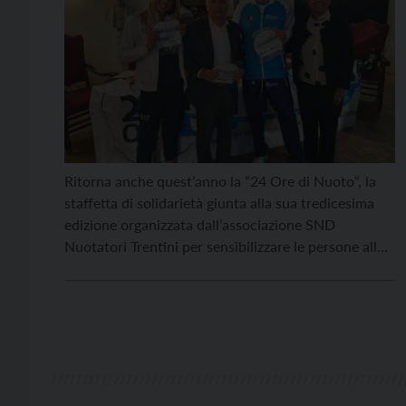
Ritorna anche quest’anno la “24 Ore di Nuoto“, la
staffetta di solidarietà giunta alla sua tredicesima
edizione organizzata dall’associazione SND
Nuotatori Trentini per sensibilizzare le persone alla
donazione e alla conoscenza a favore delle
associazioni AVIS, AIC e AIDO. Come spiegato dal
Comune di Trento, partner dell’evento, si tratta di
una staffetta aperta a tutti […]