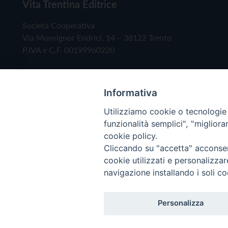
Vita Trentina Editrice
Società Cooperativa
Via Monsignor Endrici, 14 – 38122 Trento
P.IVA e C.F. 00199960220
Informativa
Utilizziamo cookie o tecnologie s
funzionalità semplici", "miglior
cookie policy.
Cliccando su "accetta" acconsent
Copyright © 2019 - Tutti i diritti riservati - Vita
cookie utilizzati e personalizza
navigazione installando i soli co
Privacy Policy
Personalizza