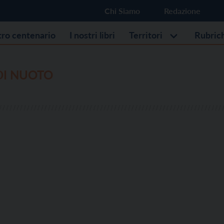
Chi Siamo
Redazione
stro centenario
I nostri libri
Territori
Rubric
DI NUOTO