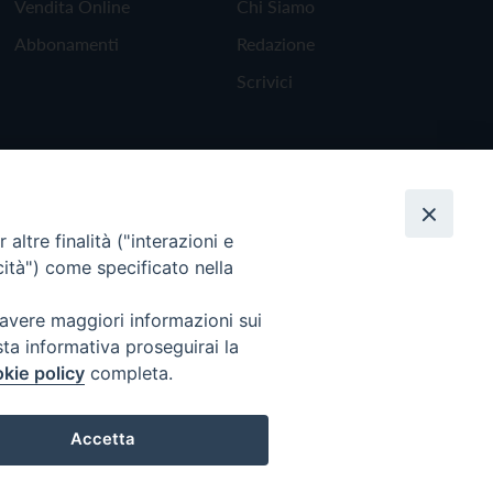
Vendita Online
Chi Siamo
Abbonamenti
Redazione
Scrivici
altre finalità ("interazioni e
cità") come specificato nella
 avere maggiori informazioni sui
sta informativa proseguirai la
kie policy
completa.
Torna all'inizio
Accetta