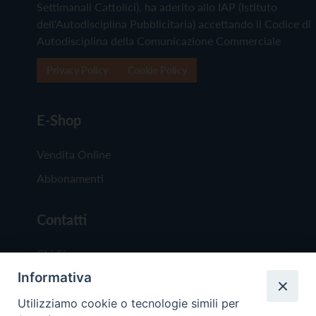
Settimanali Cattolici), ha aderito allo IAP (Istituto
dell'Autodisciplina Pubblicitaria) accettando il Codice di
Autodisciplina della Comunicazione Commerciale
Privacy Policy
Cookie Policy
E-Shop
Vendita Online
Abbonamenti
Contatti
Chi Siamo
Informativa
Redazione
Scrivici
Utilizziamo cookie o tecnologie simili per