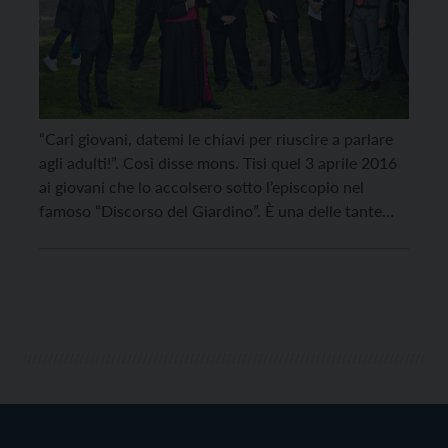
“Cari giovani, datemi le chiavi per riuscire a parlare
agli adulti!”. Così disse mons. Tisi quel 3 aprile 2016
ai giovani che lo accolsero sotto l’episcopio nel
famoso “Discorso del Giardino”. È una delle tante
frasi che ricordiamo di quella festa di popolo per la
consacrazione episcopale in una Cattedrale gremita
(che nostalgia in questi […]