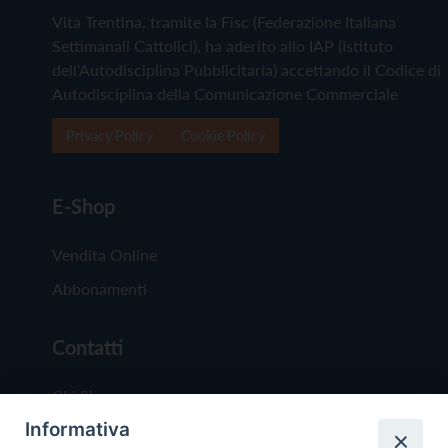
Vita Trentina, tramite la Fisc (Federazione Italiana
Settimanali Cattolici), ha aderito allo IAP (Istituto
dell'Autodisciplina Pubblicitaria) accettando il Codice di
Autodisciplina della Comunicazione Commerciale
Privacy Policy
Cookie Policy
E-Shop
Vendita Online
Abbonamenti
Contatti
Chi Siamo
Informativa
Redazione