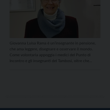
Giovanna Luisa Rama è un’insegnante in pensione,
che ama leggere, disegnare e osservare il mondo.
Come volontaria appoggia i medici del Punto di
Incontro e gli insegnanti del Tambosi, oltre che
occuparsi dei progetti di scuole materne gestiti dal
Cam (Consorzio associazioni con il Mozambico)
tramite la sua associazione A scuola di solidarietà. La
sua […]