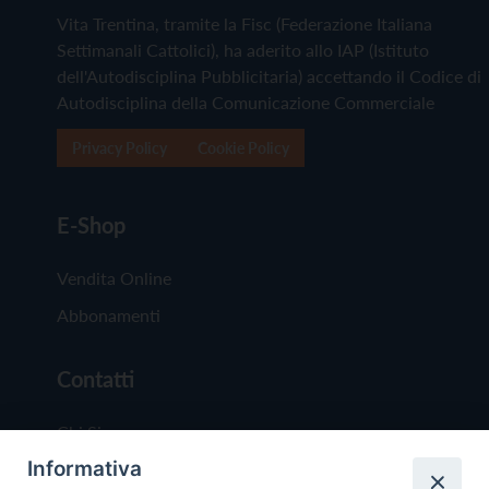
Vita Trentina, tramite la Fisc (Federazione Italiana
Settimanali Cattolici), ha aderito allo IAP (Istituto
dell'Autodisciplina Pubblicitaria) accettando il Codice di
Autodisciplina della Comunicazione Commerciale
Privacy Policy
Cookie Policy
E-Shop
Vendita Online
Abbonamenti
Contatti
Chi Siamo
Informativa
Redazione