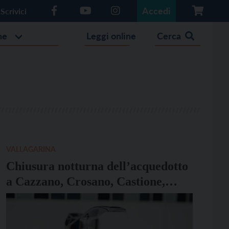
Accedi
Scrivici
he
Leggi online
Cerca
VALLAGARINA
Chiusura notturna dell’acquedotto
a Cazzano, Crosano, Castione,
Polsa e San Valentino