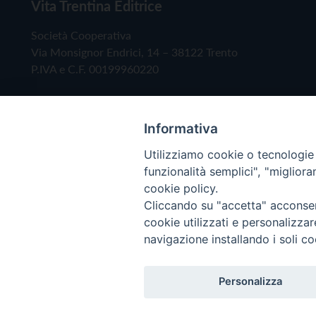
Vita Trentina Editrice
Società Cooperativa
Via Monsignor Endrici, 14 – 38122 Trento
P.IVA e C.F. 00199960220
Informativa
Utilizziamo cookie o tecnologie s
funzionalità semplici", "miglior
cookie policy.
Cliccando su "accetta" acconsent
Copyright © 2019 - Tutti i diritti riservati - Vita
cookie utilizzati e personalizza
navigazione installando i soli co
Privacy Policy
Personalizza