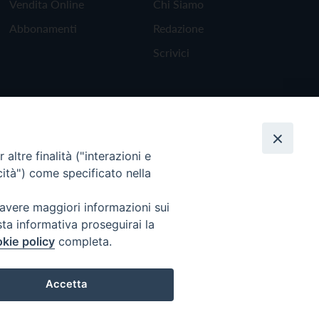
Vendita Online
Chi Siamo
Abbonamenti
Redazione
Scrivici
altre finalità ("interazioni e
cità") come specificato nella
 avere maggiori informazioni sui
sta informativa proseguirai la
kie policy
completa.
Torna all'inizio
Accetta