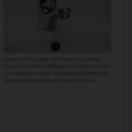
A partire dal 21 luglio, nelle frazioni di Castione
Polsa, San Valentino-Villaggio, San Valentino-Passo
e San Valentino-Mosee sarà sospesa la fornitura di
acqua potabile dalle ore 23 alle ore 6. Stesso
provvedimento è in vigore da ieri per le frazioni di
Cazzano e Crosano. “Come noto a tutti siamo in un
periodo di forte siccità. […]