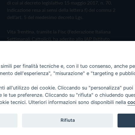
di cui al decreto legislativo 15 maggio 2017, n. 70.
Indicazione resa ai sensi della lettera f) del comma 2
dell'art. 5 del medesimo decreto Lgs.
Vita Trentina, tramite la Fisc (Federazione Italiana
Settimanali Cattolici), ha aderito allo IAP (Istituto
dell'Autodisciplina Pubblicitaria) accettando il Codice di
Autodisciplina della Comunicazione Commerciale
imili per finalità tecniche e, con il tuo consenso, anche per 
Privacy Policy
Cookie Policy
amento dell'esperienza", "misurazione" e "targeting e pubbli
i all'utilizzo dei cookie. Cliccando su "personalizza" puoi
 Trentina Editrice
re le tue preferenze. Cliccando su "rifiuta" o chiudendo que
okie tecnici. Ulteriori informazioni sono disponibili nella
coo
Rifiuta