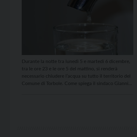
Durante la notte tra lunedì 5 e martedì 6 dicembre,
tra le ore 23 e le ore 5 del mattino, si renderà
necessario chiudere l’acqua su tutto il territorio del
Comune di Torbole. Come spiega il sindaco Gianni
Morandi, infatti, “sono indispensabili e urgenti
alcuni lavori sull’acquedotto. Se durante l’intervento
si dovessero presentare difficoltà, il […]