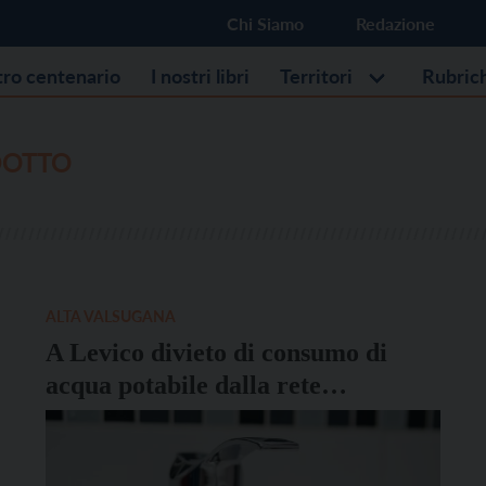
Chi Siamo
Redazione
stro centenario
I nostri libri
Territori
Rubric
DOTTO
ALTA VALSUGANA
A Levico divieto di consumo di
acqua potabile dalla rete
acquedottistica