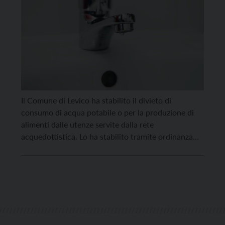
Il Comune di Levico ha stabilito il divieto di
consumo di acqua potabile o per la produzione di
alimenti dalle utenze servite dalla rete
acquedottistica. Lo ha stabilito tramite ordinanza
“fino a revoca della presente”. Nelle motivazioni, si
parla degli eventi meteorologici che hanno
caratterizzato il territorio nella giornata di ieri
(venerdì 4 novembre), per […]