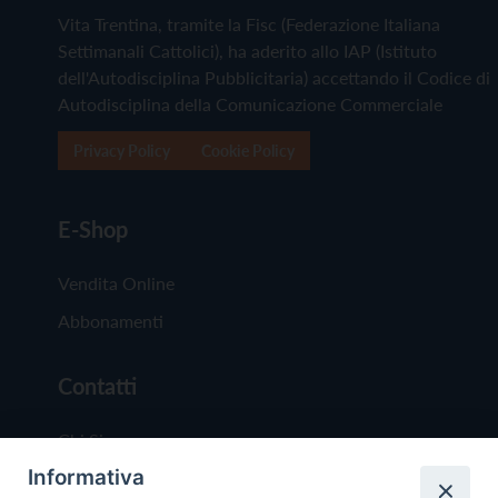
Vita Trentina, tramite la Fisc (Federazione Italiana
Settimanali Cattolici), ha aderito allo IAP (Istituto
dell'Autodisciplina Pubblicitaria) accettando il Codice di
Autodisciplina della Comunicazione Commerciale
Privacy Policy
Cookie Policy
E-Shop
Vendita Online
Abbonamenti
Contatti
Chi Siamo
Informativa
Redazione