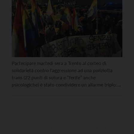
Partecipare martedì sera a Trento al corteo di
solidarietà contro l’aggressione ad una poliziotta
trans (22 punti di sutura e “ferite” anche
psicologiche) è stato condividere un allarme triplo:
per una violenza bruta aggravata dalle frasi
transfobiche, per la provenienza degli aggressori
Ultras dagli spalti del nostro stadio, che non
dovrebbero mai più ospitare espressioni […]