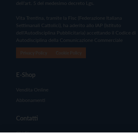
dell'art. 5 del medesimo decreto Lgs.
Vita Trentina, tramite la Fisc (Federazione Italiana
Settimanali Cattolici), ha aderito allo IAP (Istituto
dell'Autodisciplina Pubblicitaria) accettando il Codice di
Autodisciplina della Comunicazione Commerciale
Privacy Policy
Cookie Policy
E-Shop
Vendita Online
Abbonamenti
Contatti
Chi Siamo