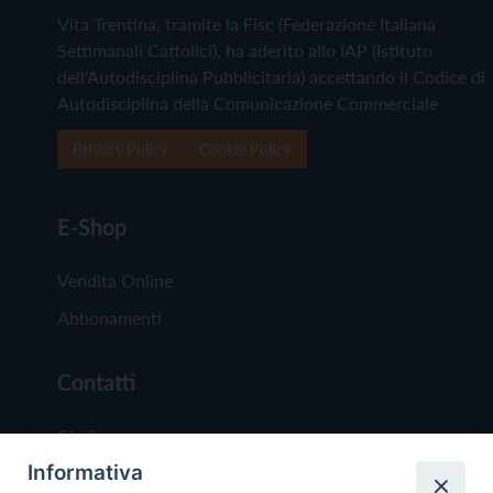
Vita Trentina, tramite la Fisc (Federazione Italiana
Settimanali Cattolici), ha aderito allo IAP (Istituto
dell'Autodisciplina Pubblicitaria) accettando il Codice di
Autodisciplina della Comunicazione Commerciale
Privacy Policy
Cookie Policy
E-Shop
Vendita Online
Abbonamenti
Contatti
Chi Siamo
Informativa
Redazione