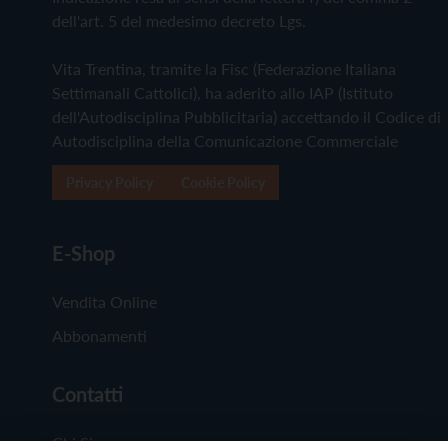
dell'art. 5 del medesimo decreto Lgs.
Vita Trentina, tramite la Fisc (Federazione Italiana
Settimanali Cattolici), ha aderito allo IAP (Istituto
dell'Autodisciplina Pubblicitaria) accettando il Codice di
Autodisciplina della Comunicazione Commerciale
Privacy Policy
Cookie Policy
E-Shop
Vendita Online
Abbonamenti
Contatti
Chi Siamo