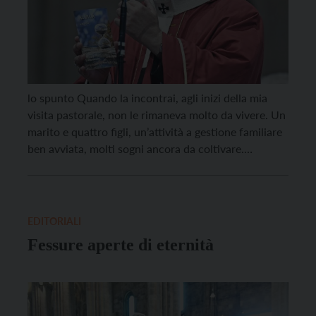
lo spunto Quando la incontrai, agli inizi della mia
visita pastorale, non le rimaneva molto da vivere. Un
marito e quattro figli, un’attività a gestione familiare
ben avviata, molti sogni ancora da coltivare.
Improvvisa e aggressiva la comparsa della malattia e
un epilogo segnato. Anna (il nome è di fantasia) mi
chiese di conferirle l’unzione […]
EDITORIALI
Fessure aperte di eternità