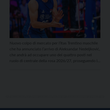
Nuovo colpo di mercato per l’Itas Trentino maschile
che ha annunciato l’arrivo di Aleksandar Nedeljković,
che andrà ad occupare uno dei quattro posti nel
ruolo di centrale della rosa 2026/27, proseguendo la
lunga e favore tradizione di giocatori di quel ruolo
provenienti dalla Serbia: dopo Mester, Vusurovic,
Lisinac e Podrascanin ci sarà quindi spazio per […]