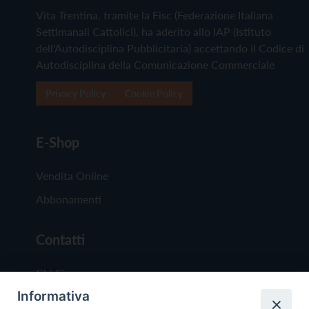
Vita Trentina, tramite la Fisc (Federazione Italiana
Settimanali Cattolici), ha aderito allo IAP (Istituto
dell'Autodisciplina Pubblicitaria) accettando il Codice di
Autodisciplina della Comunicazione Commerciale
Privacy Policy
Cookie Policy
E-Shop
Vendita Online
Abbonamenti
Contatti
Chi Siamo
Informativa
Redazione