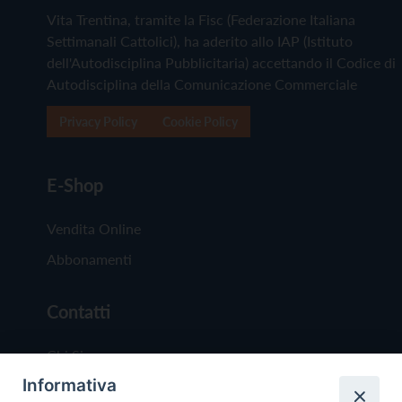
Vita Trentina, tramite la Fisc (Federazione Italiana
Settimanali Cattolici), ha aderito allo IAP (Istituto
dell'Autodisciplina Pubblicitaria) accettando il Codice di
Autodisciplina della Comunicazione Commerciale
Privacy Policy
Cookie Policy
E-Shop
Vendita Online
Abbonamenti
Contatti
Chi Siamo
Informativa
Redazione