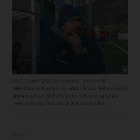
L’A.C. Trento 1921 ha revocato l’incarico di
allenatore della prima squadra a Bruno Tedino e lo ha
affidato a Joan Moll Moll, che nella scorsa estate
aveva assunto l’incarico di allenatore della
Formazione Primavera Gialloblù. “Il Club desidera
ringraziare Mister Tedino per la passione, la
dedizione al lavoro dimostrata in questi mesi e la
salvezza […]
SPORT