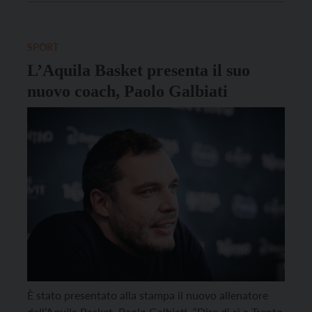
di alto livello: ha ricoperto il ruolo di vice-allenatore
prima ad Olbia e poi a Chieri in Serie A2, con […]
SPORT
L’Aquila Basket presenta il suo
nuovo coach, Paolo Galbiati
È stato presentato alla stampa il nuovo allenatore
dell’Aquila Basket, Paolo Galbiati. “Dire di sì a Trento