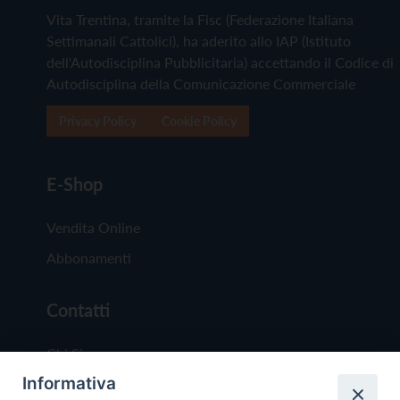
Vita Trentina, tramite la Fisc (Federazione Italiana
Settimanali Cattolici), ha aderito allo IAP (Istituto
dell'Autodisciplina Pubblicitaria) accettando il Codice di
Autodisciplina della Comunicazione Commerciale
Privacy Policy
Cookie Policy
E-Shop
Vendita Online
Abbonamenti
Contatti
Chi Siamo
Informativa
Redazione