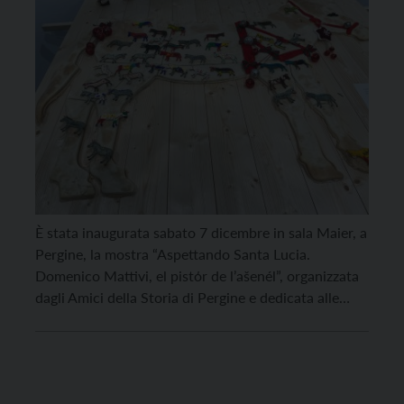
È stata inaugurata sabato 7 dicembre in sala Maier, a
Pergine, la mostra “Aspettando Santa Lucia.
Domenico Mattivi, el pistόr de l’ašenél”, organizzata
dagli Amici della Storia di Pergine e dedicata alle
bambine e ai bambini di oggi e di ieri. La mostra è
strettamente collegata a quella precedente, “I
guardiani dell’acqua”, che ricostruiva lo […]