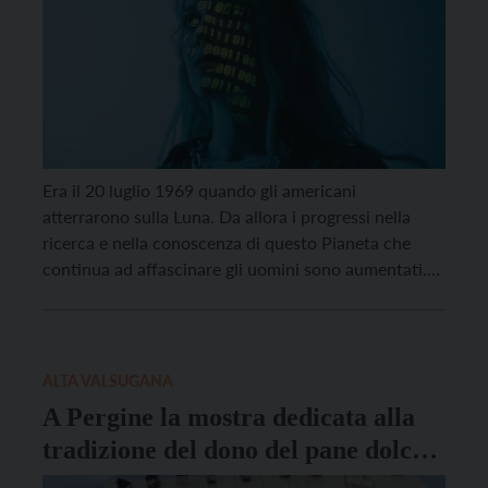
Era il 20 luglio 1969 quando gli americani
atterrarono sulla Luna. Da allora i progressi nella
ricerca e nella conoscenza di questo Pianeta che
continua ad affascinare gli uomini sono aumentati.
Se ne parlerà in occasione di due serate organizzate
dall’Associazione Amici della Storia di Pergine. La
prima serata è organizzata venerdì 21 marzo alle […]
ALTA VALSUGANA
A Pergine la mostra dedicata alla
tradizione del dono del pane dolce a
forma di asinello e di scala