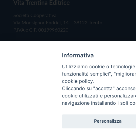
Vita Trentina Editrice
Società Cooperativa
Via Monsignor Endrici, 14 – 38122 Trento
P.IVA e C.F. 00199960220
Informativa
Utilizziamo cookie o tecnologie s
funzionalità semplici", "miglior
cookie policy.
Cliccando su "accetta" acconsent
Copyright © 2019 - Tutti i diritti riservati - Vita
cookie utilizzati e personalizza
navigazione installando i soli co
Privacy Policy
Personalizza