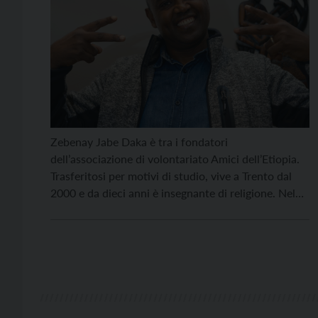
Zebenay Jabe Daka è tra i fondatori
dell’associazione di volontariato Amici dell’Etiopia.
Trasferitosi per motivi di studio, vive a Trento dal
2000 e da dieci anni è insegnante di religione. Nel
tempo libero si dedica alle persone fragili, non solo
con l’associazione “Amici dell’Etiopia” ma anche
all’interno della Consulta della diocesi di Trento e
del […]