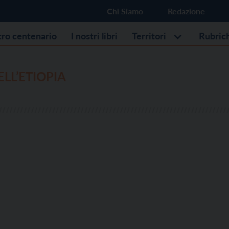
Chi Siamo
Redazione
stro centenario
I nostri libri
Territori
Rubric
ELL’ETIOPIA