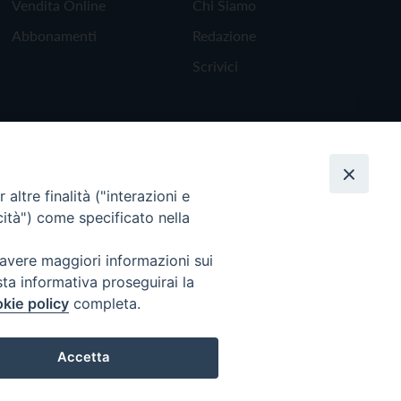
Vendita Online
Chi Siamo
Abbonamenti
Redazione
Scrivici
altre finalità ("interazioni e
cità") come specificato nella
 avere maggiori informazioni sui
sta informativa proseguirai la
kie policy
completa.
Torna all'inizio
Accetta