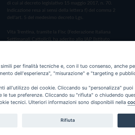
di cui al decreto legislativo 15 maggio 2017, n. 70.
Indicazione resa ai sensi della lettera f) del comma 2
dell'art. 5 del medesimo decreto Lgs.
Vita Trentina, tramite la Fisc (Federazione Italiana
Settimanali Cattolici), ha aderito allo IAP (Istituto
dell'Autodisciplina Pubblicitaria) accettando il Codice di
Autodisciplina della Comunicazione Commerciale
imili per finalità tecniche e, con il tuo consenso, anche per 
Privacy Policy
Cookie Policy
amento dell'esperienza", "misurazione" e "targeting e pubbli
i all'utilizzo dei cookie. Cliccando su "personalizza" puoi
 Trentina Editrice
re le tue preferenze. Cliccando su "rifiuta" o chiudendo que
okie tecnici. Ulteriori informazioni sono disponibili nella
coo
Rifiuta