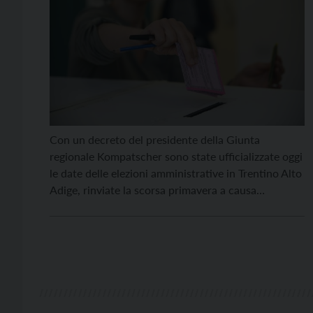
Con un decreto del presidente della Giunta
regionale Kompatscher sono state ufficializzate oggi
le date delle elezioni amministrative in Trentino Alto
Adige, rinviate la scorsa primavera a causa
dell’emergenza sanitaria. Gli abitanti dei 158 comuni
in Provincia di Trento e dei 113 in Alto Adige
interessati saranno quindi chiamati alle urne il
prossimo 20 settembre, […]