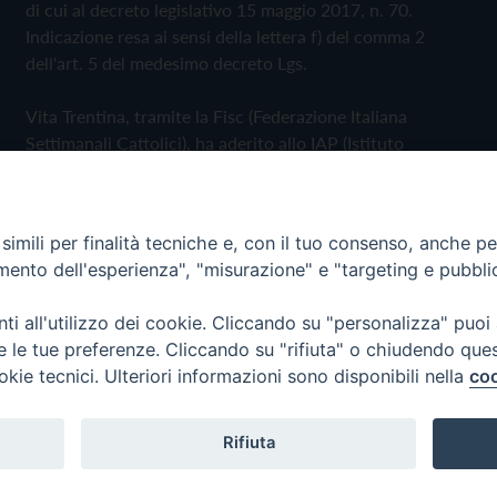
di cui al decreto legislativo 15 maggio 2017, n. 70.
Indicazione resa ai sensi della lettera f) del comma 2
dell'art. 5 del medesimo decreto Lgs.
Vita Trentina, tramite la Fisc (Federazione Italiana
Settimanali Cattolici), ha aderito allo IAP (Istituto
dell'Autodisciplina Pubblicitaria) accettando il Codice di
Autodisciplina della Comunicazione Commerciale
imili per finalità tecniche e, con il tuo consenso, anche per 
Privacy Policy
Cookie Policy
amento dell'esperienza", "misurazione" e "targeting e pubbli
i all'utilizzo dei cookie. Cliccando su "personalizza" puoi
 Trentina Editrice
re le tue preferenze. Cliccando su "rifiuta" o chiudendo que
okie tecnici. Ulteriori informazioni sono disponibili nella
coo
Rifiuta