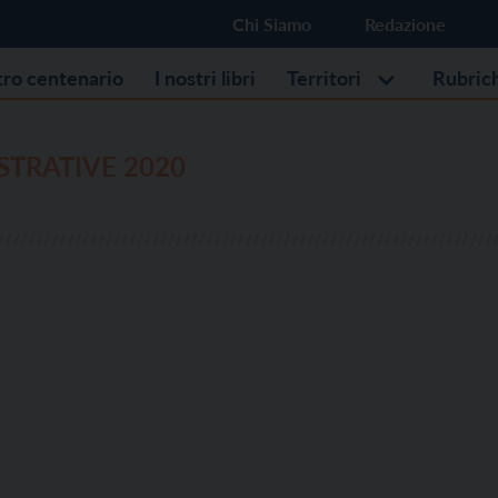
Chi Siamo
Redazione
stro centenario
I nostri libri
Territori
Rubric
TRATIVE 2020