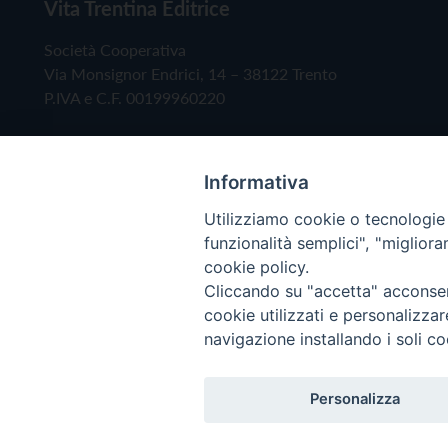
Vita Trentina Editrice
Società Cooperativa
Via Monsignor Endrici, 14 – 38122 Trento
P.IVA e C.F. 00199960220
Informativa
Utilizziamo cookie o tecnologie s
funzionalità semplici", "miglior
cookie policy.
Cliccando su "accetta" acconsent
Copyright © 2019 - Tutti i diritti riservati - Vita
cookie utilizzati e personalizza
navigazione installando i soli co
Privacy Policy
Personalizza