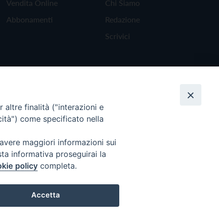
Vendita Online
Chi Siamo
Abbonamenti
Redazione
Scrivici
altre finalità ("interazioni e
cità") come specificato nella
 avere maggiori informazioni sui
sta informativa proseguirai la
kie policy
completa.
Torna all'inizio
Accetta