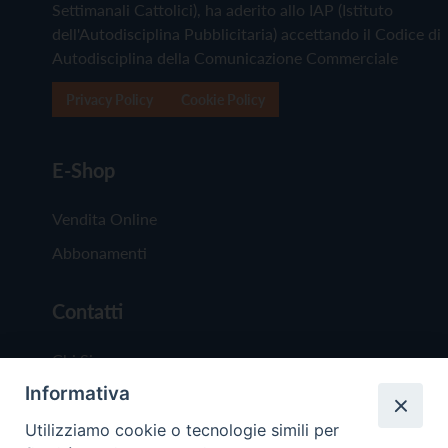
Settimanali Cattolici), ha aderito allo IAP (Istituto
dell'Autodisciplina Pubblicitaria) accettando il Codice di
Autodisciplina della Comunicazione Commerciale
Privacy Policy
Cookie Policy
E-Shop
Vendita Online
Abbonamenti
Contatti
Chi Siamo
Informativa
Redazione
Scrivici
Utilizziamo cookie o tecnologie simili per