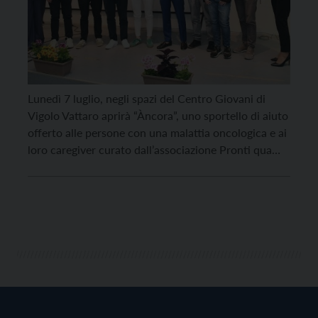
Lunedì 7 luglio, negli spazi del Centro Giovani di
Vigolo Vattaro aprirà “Àncora”, uno sportello di aiuto
offerto alle persone con una malattia oncologica e ai
loro caregiver curato dall’associazione Pronti qua
odv, nata nel 2020 proprio sull’Altopiano della
Vigolana. Lo sportello, che sarà curato dalla
psicologa Anna Cavedon, è stato presentato alla
cittadinanza venerdì […]