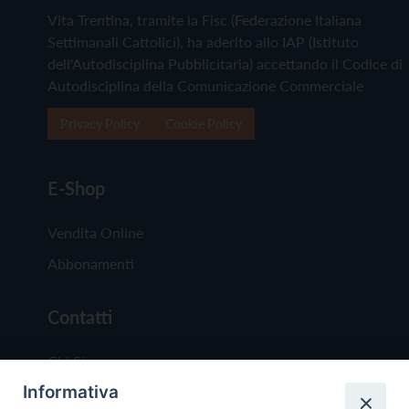
Vita Trentina, tramite la Fisc (Federazione Italiana
Settimanali Cattolici), ha aderito allo IAP (Istituto
dell'Autodisciplina Pubblicitaria) accettando il Codice di
Autodisciplina della Comunicazione Commerciale
Privacy Policy
Cookie Policy
E-Shop
Vendita Online
Abbonamenti
Contatti
Chi Siamo
Informativa
Redazione