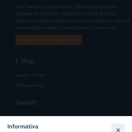
Vita Trentina, tramite la Fisc (Federazione Italiana
Settimanali Cattolici), ha aderito allo IAP (Istituto
dell'Autodisciplina Pubblicitaria) accettando il Codice di
Autodisciplina della Comunicazione Commerciale
Privacy Policy
Cookie Policy
E-Shop
Vendita Online
Abbonamenti
Contatti
Chi Siamo
Informativa
Redazione