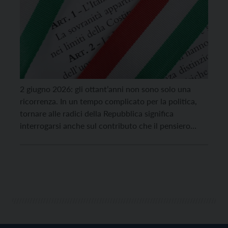
2 giugno 2026: gli ottant’anni non sono solo una
ricorrenza. In un tempo complicato per la politica,
tornare alle radici della Repubblica significa
interrogarsi anche sul contributo che il pensiero
cristiano offrì alla nascita dell’Italia democratica
Dentro l’Assemblea Costituente si incontrarono
culture politiche diverse. In questo contesto Padri e
madri costituenti cattolici –come i trentini […]