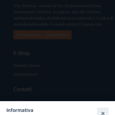
Vita Trentina, tramite la Fisc (Federazione Italiana
Settimanali Cattolici), ha aderito allo IAP (Istituto
dell'Autodisciplina Pubblicitaria) accettando il Codice di
Autodisciplina della Comunicazione Commerciale
Privacy Policy
Cookie Policy
E-Shop
Vendita Online
Abbonamenti
Contatti
Chi Siamo
Informativa
Redazione