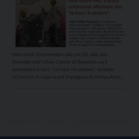
Mercoledì 10 novembre alle ore 20, alla sala
Kennedy dell’Urban Center di Rovereto sarà
presentato il libro “La luna c’è sempre“, assieme
all’autrice, la capo scout impegnata in Kenya Anto
Nafula Pignataro. “La luna a volte può
apparentemente sparire, ma sino a quando gli altri si
faranno manifesti nelle nostre vite, si potrà
certamente affermare […]