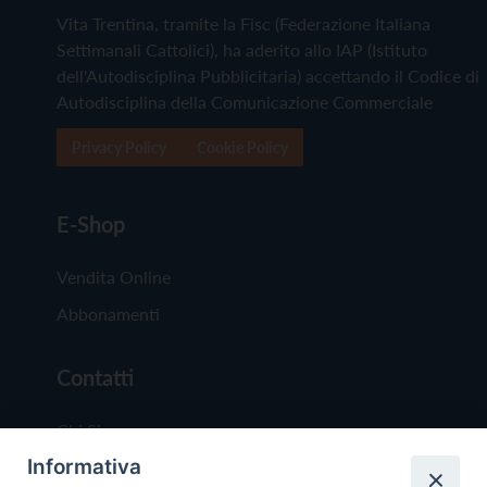
Vita Trentina, tramite la Fisc (Federazione Italiana
Settimanali Cattolici), ha aderito allo IAP (Istituto
dell'Autodisciplina Pubblicitaria) accettando il Codice di
Autodisciplina della Comunicazione Commerciale
Privacy Policy
Cookie Policy
E-Shop
Vendita Online
Abbonamenti
Contatti
Chi Siamo
Informativa
Redazione