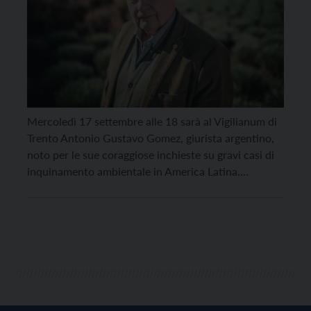
Mercoledì 17 settembre alle 18 sarà al Vigilianum di
Trento Antonio Gustavo Gomez, giurista argentino,
noto per le sue coraggiose inchieste su gravi casi di
inquinamento ambientale in America Latina.
Gomez sarà a Trento per un incontro pubblico al,
promosso dalla Rete diocesana Custodia del
Creato insieme ad altre realtà ecclesiali. Titolo
dell’evento: “Pace con il Creato, Giustizia per la
Terra. A 10 anni […]