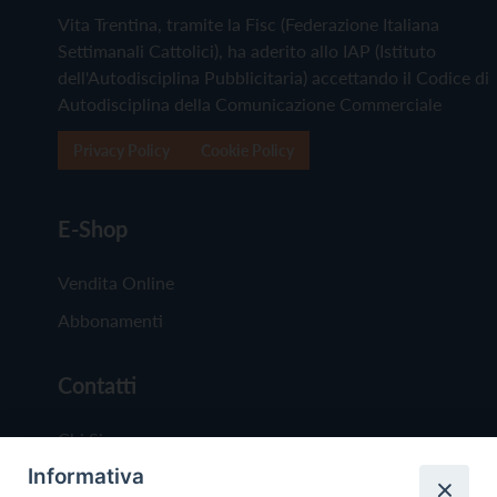
Vita Trentina, tramite la Fisc (Federazione Italiana
Settimanali Cattolici), ha aderito allo IAP (Istituto
dell'Autodisciplina Pubblicitaria) accettando il Codice di
Autodisciplina della Comunicazione Commerciale
Privacy Policy
Cookie Policy
E-Shop
Vendita Online
Abbonamenti
Contatti
Chi Siamo
Informativa
Redazione