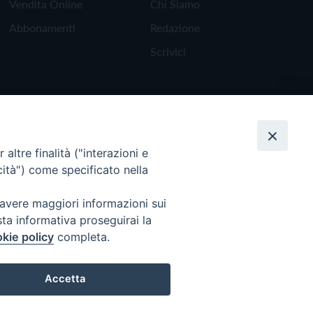
Vendita Online
Chi Siamo
Abbonamenti
Redazione
Scrivici
altre finalità ("interazioni e
cità") come specificato nella
 avere maggiori informazioni sui
sta informativa proseguirai la
kie policy
completa.
Torna all'inizio
Accetta