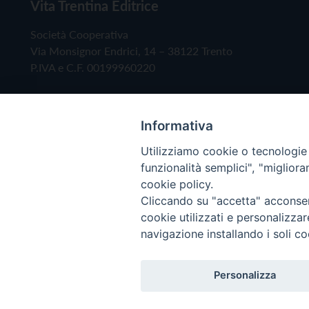
Vita Trentina Editrice
Società Cooperativa
Via Monsignor Endrici, 14 – 38122 Trento
P.IVA e C.F. 00199960220
Informativa
Utilizziamo cookie o tecnologie s
funzionalità semplici", "miglior
cookie policy.
Cliccando su "accetta" acconsent
Copyright © 2019 - Tutti i diritti riservati - Vita
cookie utilizzati e personalizza
navigazione installando i soli co
Privacy Policy
Personalizza