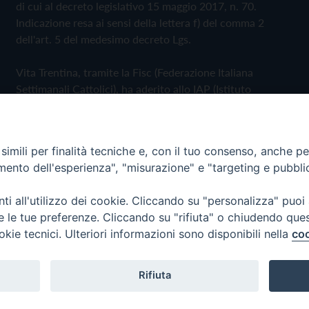
di cui al decreto legislativo 15 maggio 2017, n. 70.
Indicazione resa ai sensi della lettera f) del comma 2
dell'art. 5 del medesimo decreto Lgs.
Vita Trentina, tramite la Fisc (Federazione Italiana
Settimanali Cattolici), ha aderito allo IAP (Istituto
dell'Autodisciplina Pubblicitaria) accettando il Codice di
Autodisciplina della Comunicazione Commerciale
imili per finalità tecniche e, con il tuo consenso, anche per 
Privacy Policy
Cookie Policy
amento dell'esperienza", "misurazione" e "targeting e pubbli
i all'utilizzo dei cookie. Cliccando su "personalizza" puoi
 Trentina Editrice
re le tue preferenze. Cliccando su "rifiuta" o chiudendo que
okie tecnici. Ulteriori informazioni sono disponibili nella
coo
Rifiuta