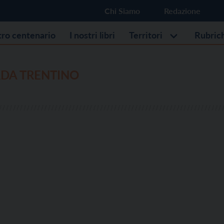
Chi Siamo
Redazione
stro centenario
I nostri libri
Territori
Rubric
RDA TRENTINO