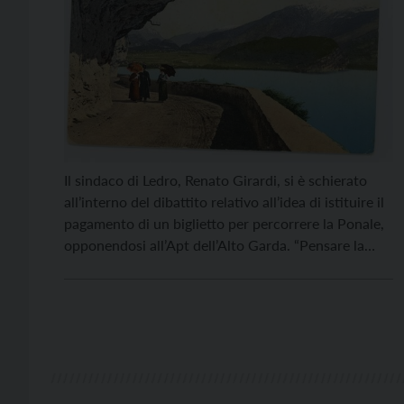
Il sindaco di Ledro, Renato Girardi, si è schierato
all’interno del dibattito relativo all’idea di istituire il
pagamento di un biglietto per percorrere la Ponale,
opponendosi all’Apt dell’Alto Garda. “Pensare la
Ponale a pagamento – ha affermato Giradi – è
un’idea sbagliata. Anzitutto perché tutti i sindaci
della Comunità di valle dell’Alto Garda, con Ledro
[…]