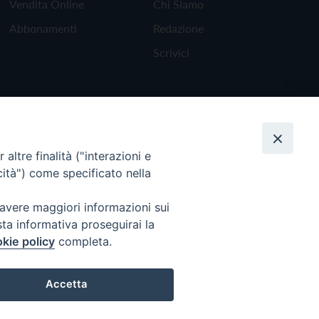
Vendita Online
Chi Siamo
Abbonamenti
Redazione
Scrivici
altre finalità ("interazioni e
cità") come specificato nella
 avere maggiori informazioni sui
sta informativa proseguirai la
kie policy
completa.
Torna all'inizio
Accetta