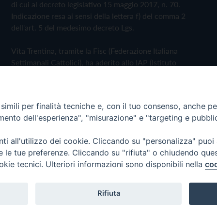
di cui al decreto legislativo 15 maggio 2017, n. 70.
Indicazione resa ai sensi della lettera f) del comma 2
dell'art. 5 del medesimo decreto Lgs.
Vita Trentina, tramite la Fisc (Federazione Italiana
Settimanali Cattolici), ha aderito allo IAP (Istituto
dell'Autodisciplina Pubblicitaria) accettando il Codice di
Autodisciplina della Comunicazione Commerciale
imili per finalità tecniche e, con il tuo consenso, anche per 
Privacy Policy
Cookie Policy
amento dell'esperienza", "misurazione" e "targeting e pubbli
i all'utilizzo dei cookie. Cliccando su "personalizza" puoi
 Trentina Editrice
re le tue preferenze. Cliccando su "rifiuta" o chiudendo que
okie tecnici. Ulteriori informazioni sono disponibili nella
coo
Rifiuta