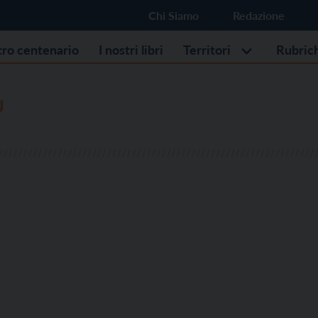
Chi Siamo
Redazione
stro centenario
I nostri libri
Territori
Rubric
U