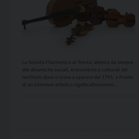
La Società Filarmonica di Trento, attenta da sempre
alle dinamiche sociali, economiche e culturali del
territorio dove si trova a operare dal 1795, a fronte
di un interesse artistico significativamente
crescente nel mondo della liuteria verso la materia
prima costituita dal legno di risonanza presente nel
Trentino, ha commissionato nel 2020 la costruzione
di un […]