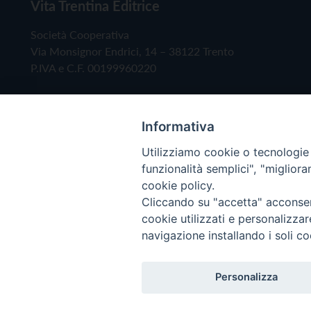
Vita Trentina Editrice
Società Cooperativa
Via Monsignor Endrici, 14 – 38122 Trento
P.IVA e C.F. 00199960220
Informativa
Utilizziamo cookie o tecnologie s
funzionalità semplici", "miglior
cookie policy.
Cliccando su "accetta" acconsent
Copyright © 2019 - Tutti i diritti riservati - Vita
cookie utilizzati e personalizza
navigazione installando i soli co
Privacy Policy
Personalizza