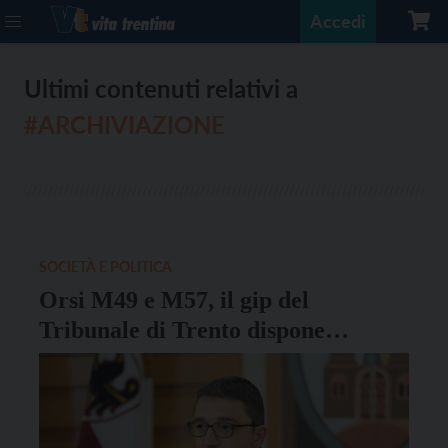
Accedi
Ultimi contenuti relativi a
#ARCHIVIAZIONE
SOCIETÀ E POLITICA
Orsi M49 e M57, il gip del
Tribunale di Trento dispone
l’archiviazione del procedimento
penale contro Fugatti