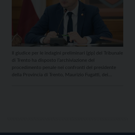
Il giudice per le indagini preliminari (gip) del Tribunale
di Trento ha disposto l’archiviazione del
procedimento penale nei confronti del presidente
della Provincia di Trento, Maurizio Fugatti, dei
dirigenti competenti in materia di grandi carnivori e
del veterinario provinciale sulla vicenda relativa alla
cattura e alla custodia degli orsi M49 e M57 nell’area
faunistica del […]