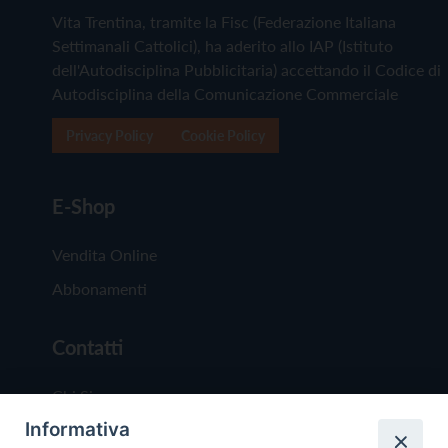
Vita Trentina, tramite la Fisc (Federazione Italiana
Settimanali Cattolici), ha aderito allo IAP (Istituto
dell'Autodisciplina Pubblicitaria) accettando il Codice di
Autodisciplina della Comunicazione Commerciale
Privacy Policy
Cookie Policy
E-Shop
Vendita Online
Abbonamenti
Contatti
Chi Siamo
Informativa
Redazione