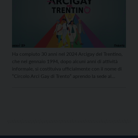
Ha compiuto 30 anni nel 2024 Arcigay del Trentino,
che nel gennaio 1994, dopo alcuni anni di attività
informale, si costituiva ufficialmente con il nome di
“Circolo Arci Gay di Trento” aprendo la sede al
Maurice Club di Villa Lagarina. Una storia
pluridecennale cominciata ben prima, già negli anni
Settanta e poi negli Ottanta con la […]