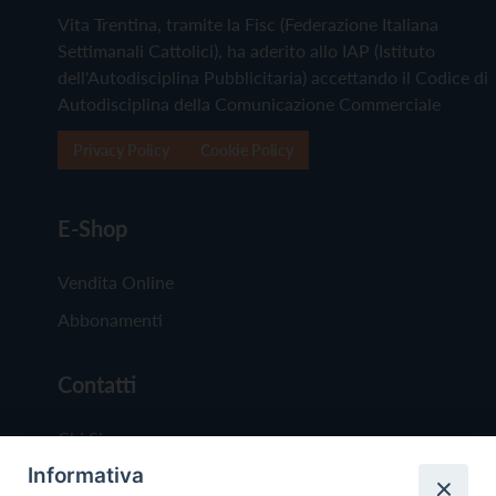
Vita Trentina, tramite la Fisc (Federazione Italiana
Settimanali Cattolici), ha aderito allo IAP (Istituto
dell'Autodisciplina Pubblicitaria) accettando il Codice di
Autodisciplina della Comunicazione Commerciale
Privacy Policy
Cookie Policy
E-Shop
Vendita Online
Abbonamenti
Contatti
Chi Siamo
Informativa
Redazione