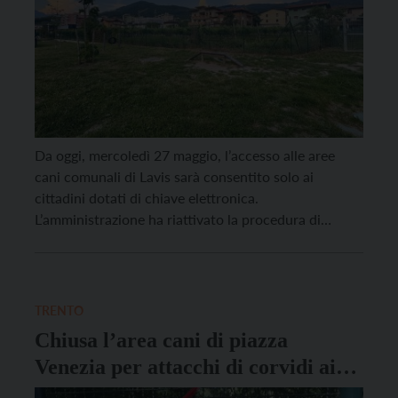
Da oggi, mercoledì 27 maggio, l’accesso alle aree
cani comunali di Lavis sarà consentito solo ai
cittadini dotati di chiave elettronica.
L’amministrazione ha riattivato la procedura di
accesso riservato, che era stata sospesa dopo
ripetuti danni del sistema di apertura elettronica ad
opera di persone sprovviste dell’apposita chiave. Il
nuovo sistema ha l’obiettivo di scoraggiare […]
TRENTO
Chiusa l’area cani di piazza
Venezia per attacchi di corvidi ai
cani e ai loro padroni