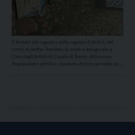
È firmata dai ragazzi e dalle ragazze di Articà, dei
centri di Anffas Trentino, la mostra inaugurata a
Casa degli Artisti di Canale di Tenno. Attraverso
l’espressione artistica, ciascuno di loro racconta un
pezzetto della propria biografia. L’obiettivo
dell’esposizione, che si chiama “Fuori tempo.
Orgoglio e piacevolezza”, e che sarà itinerante in vari
centri del […]