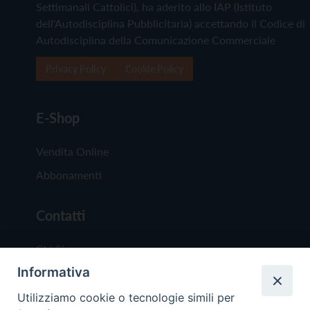
Settimanali Cattolici), ha aderito allo IAP (Istituto
dell'Autodisciplina Pubblicitaria) accettando il Codice di
Autodisciplina della Comunicazione Commerciale
Privacy Policy
Cookie Policy
E-Shop
Vendita Online
Abbonamenti
Contatti
Chi Siamo
Informativa
Redazione
Scrivici
Utilizziamo cookie o tecnologie simili per