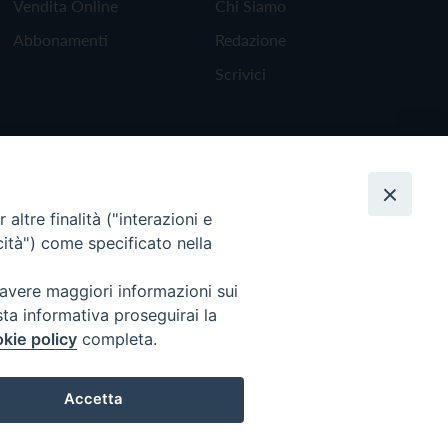
Vendita Online
Chi Siamo
Abbonamenti
Redazione
Scrivici
altre finalità ("interazioni e
cità") come specificato nella
 avere maggiori informazioni sui
sta informativa proseguirai la
kie policy
completa.
Torna all'inizio
Accetta