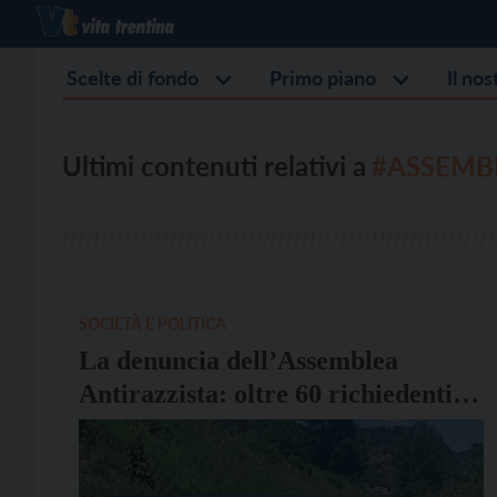
Scelte di fondo
Primo piano
Il no
Ultimi contenuti relativi a
#ASSEMBL
SOCIETÀ E POLITICA
La denuncia dell’Assemblea
Antirazzista: oltre 60 richiedenti
asilo dormono in strada da mesi in
attesa di accoglienza