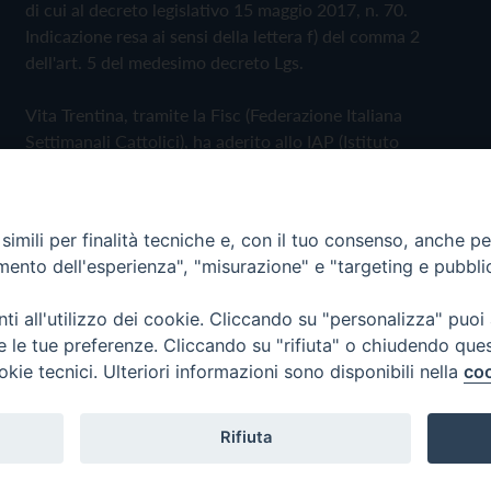
di cui al decreto legislativo 15 maggio 2017, n. 70.
Indicazione resa ai sensi della lettera f) del comma 2
dell'art. 5 del medesimo decreto Lgs.
Vita Trentina, tramite la Fisc (Federazione Italiana
Settimanali Cattolici), ha aderito allo IAP (Istituto
dell'Autodisciplina Pubblicitaria) accettando il Codice di
Autodisciplina della Comunicazione Commerciale
imili per finalità tecniche e, con il tuo consenso, anche per 
Privacy Policy
Cookie Policy
amento dell'esperienza", "misurazione" e "targeting e pubbli
i all'utilizzo dei cookie. Cliccando su "personalizza" puoi
 Trentina Editrice
re le tue preferenze. Cliccando su "rifiuta" o chiudendo que
okie tecnici. Ulteriori informazioni sono disponibili nella
coo
Rifiuta