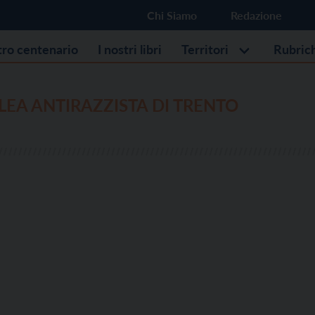
Chi Siamo
Redazione
stro centenario
I nostri libri
Territori
Rubric
EA ANTIRAZZISTA DI TRENTO