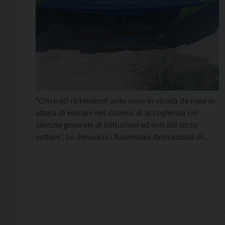
“Oltre 60 richiedenti asilo sono in strada da mesi in
attesa di entrare nel sistema di accoglienza nel
silenzio generale di istituzioni ed enti del terzo
settore”. Lo denuncia l’Assemblea Antirazzista di
Trento, da sempre attenta a questo tipo di
problematiche, spesso purtroppo fuori dai riflettori
dei media. “Stiamo incontrando sempre più persone
richiedenti protezione […]