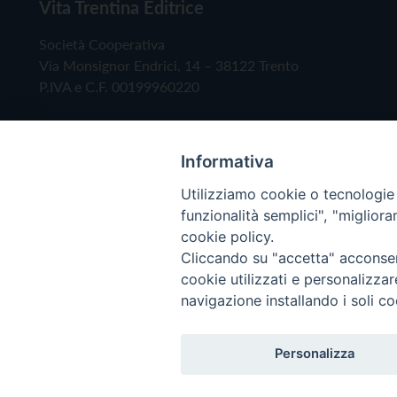
Vita Trentina Editrice
Società Cooperativa
Via Monsignor Endrici, 14 – 38122 Trento
P.IVA e C.F. 00199960220
Informativa
Utilizziamo cookie o tecnologie s
funzionalità semplici", "miglior
cookie policy.
Cliccando su "accetta" acconsent
Copyright © 2019 - Tutti i diritti riservati - Vita
cookie utilizzati e personalizza
navigazione installando i soli co
Privacy Policy
Personalizza