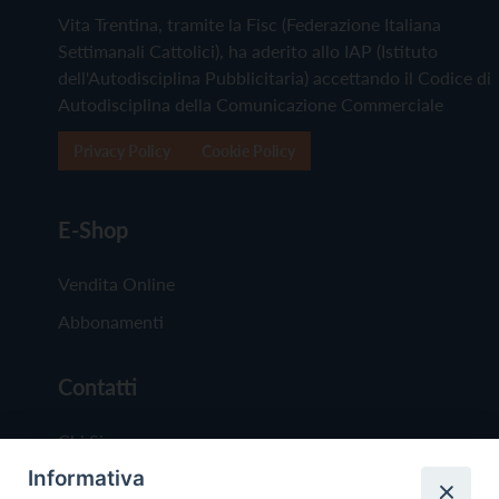
Vita Trentina, tramite la Fisc (Federazione Italiana
Settimanali Cattolici), ha aderito allo IAP (Istituto
dell'Autodisciplina Pubblicitaria) accettando il Codice di
Autodisciplina della Comunicazione Commerciale
Privacy Policy
Cookie Policy
E-Shop
Vendita Online
Abbonamenti
Contatti
Chi Siamo
Informativa
Redazione