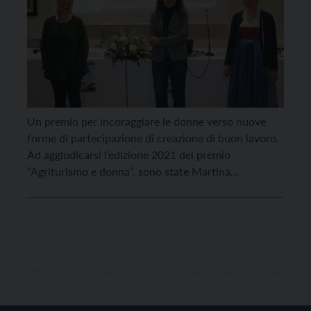
Un premio per incoraggiare le donne verso nuove
forme di partecipazione di creazione di buon lavoro.
Ad aggiudicarsi l’edizione 2021 del premio
“Agriturismo e donna”, sono state Martina
Campregher, Alice Delmonego e Aurora Brunel,
scelte tra le 25 le imprenditrici partecipanti,
impegnate nel settore dell’agriturismo. L’iniziativa,
promossa dal Coordinamento Donne delle Acli
trentine e dall’Arcidiocesi […]