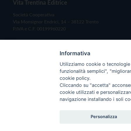
Vita Trentina Editrice
Società Cooperativa
Via Monsignor Endrici, 14 – 38122 Trento
P.IVA e C.F. 00199960220
Informativa
Utilizziamo cookie o tecnologie s
funzionalità semplici", "miglior
cookie policy.
Cliccando su "accetta" acconsent
Copyright © 2019 - Tutti i diritti riservati - Vita
cookie utilizzati e personalizza
navigazione installando i soli co
Privacy Policy
Personalizza