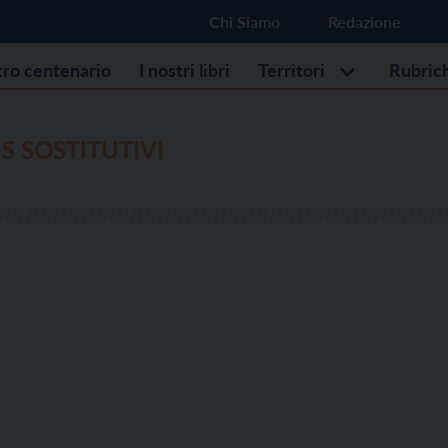
Chi Siamo
Redazione
stro centenario
I nostri libri
Territori
Rubric
 SOSTITUTIVI