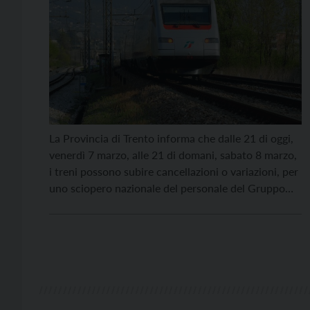
La Provincia di Trento informa che dalle 21 di oggi,
venerdì 7 marzo, alle 21 di domani, sabato 8 marzo,
i treni possono subire cancellazioni o variazioni, per
uno sciopero nazionale del personale del Gruppo
FS, Trenitalia, Trenitalia Tper e Trenord. Per il
trasporto regionale, sono garantiti i servizi
essenziali previsti in caso di sciopero […]