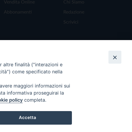
Vendita Online
Chi Siamo
Abbonamenti
Redazione
Scrivici
altre finalità ("interazioni e
cità") come specificato nella
 avere maggiori informazioni sui
sta informativa proseguirai la
kie policy
completa.
Torna all'inizio
Accetta