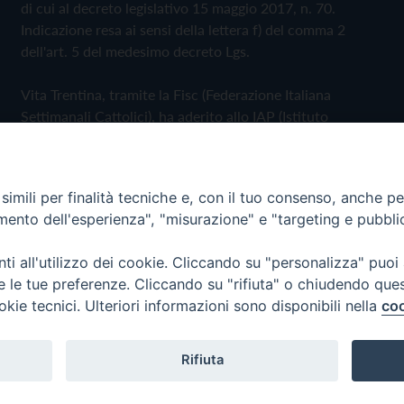
di cui al decreto legislativo 15 maggio 2017, n. 70.
Indicazione resa ai sensi della lettera f) del comma 2
dell'art. 5 del medesimo decreto Lgs.
Vita Trentina, tramite la Fisc (Federazione Italiana
Settimanali Cattolici), ha aderito allo IAP (Istituto
dell'Autodisciplina Pubblicitaria) accettando il Codice di
Autodisciplina della Comunicazione Commerciale
imili per finalità tecniche e, con il tuo consenso, anche per 
Privacy Policy
Cookie Policy
amento dell'esperienza", "misurazione" e "targeting e pubbli
i all'utilizzo dei cookie. Cliccando su "personalizza" puoi
 Trentina Editrice
re le tue preferenze. Cliccando su "rifiuta" o chiudendo que
okie tecnici. Ulteriori informazioni sono disponibili nella
coo
Rifiuta